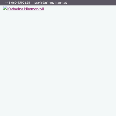
+43 660 4595628
praxis@nimmdirraum.at